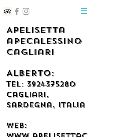
ApeLisetta
apecalessino
Cagliari
Alberto:
Tel: 39243
75280
Cagliari,
sardegna, Italia
Web:
www.apelisettac